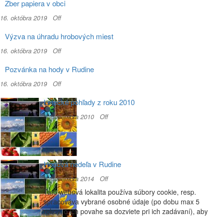
Zber papiera v obci
16. októbra 2019
Off
Výzva na úhradu hrobových miest
16. októbra 2019
Off
Pozvánka na hody v Rudine
16. októbra 2019
Off
Letecké pohľady z roku 2010
6. decembra 2010
Off
Hodová nedeľa v Rudine
6. decembra 2014
Off
Táto webová lokalita používa súbory cookie, resp.
spracováva vybrané osobné údaje (po dobu max 5
rokov, o ich povahe sa dozviete pri ich zadávaní), aby