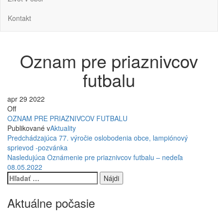
Kontakt
Oznam pre priaznivcov
futbalu
apr
29
2022
Off
OZNAM PRE PRIAZNIVCOV FUTBALU
Publikované v
Aktuality
Navigácia
Predchádzajúci
Predchádzajúca
77. výročie oslobodenia obce, lampiónový
príspevok
sprievod -pozvánka
v
Nasledujúci
Nasledujúca
Oznámenie pre priaznivcov futbalu – nedeľa
príspevok
článku
08.05.2022
Hľadať:
Aktuálne počasie