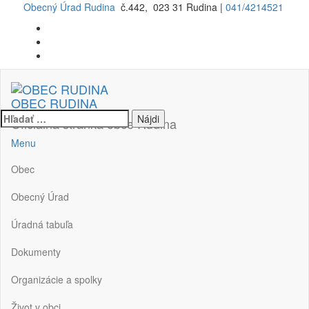
Preskočiť
Obecný Úrad Rudina
č.442, 023 31 Rudina |
041/4214521
na
obsah
OBEC RUDINA
Hľadať:
Oficiálna stránka obce Rudina
Menu
Obec
Obecný Úrad
Úradná tabuľa
Dokumenty
Organizácie a spolky
Život v obci