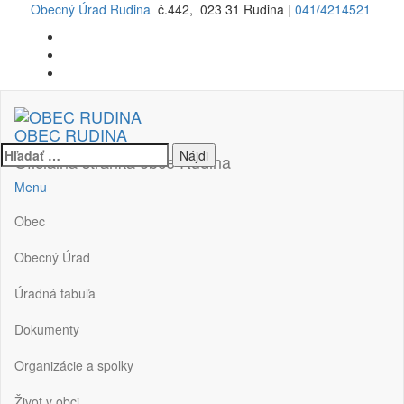
Preskočiť
Obecný Úrad Rudina
č.442, 023 31 Rudina |
041/4214521
na
obsah
OBEC RUDINA
Hľadať:
Oficiálna stránka obce Rudina
Menu
Obec
Obecný Úrad
Úradná tabuľa
Dokumenty
Organizácie a spolky
Život v obci