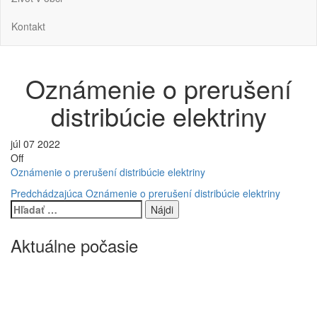
Kontakt
Oznámenie o prerušení
distribúcie elektriny
júl
07
2022
Off
Oznámenie o prerušení distribúcie elektriny
Navigácia
Predchádzajúci
Predchádzajúca
Oznámenie o prerušení distribúcie elektriny
príspevok
Hľadať:
v
článku
Aktuálne počasie