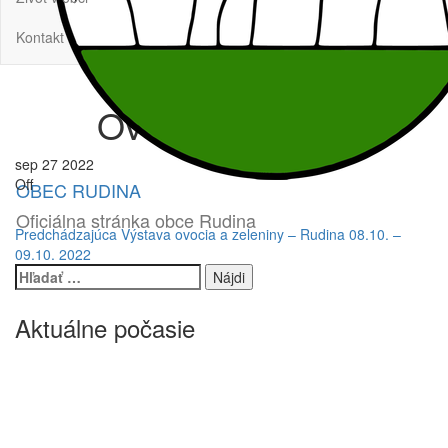
Kontakt
Ovocie zelenina
sep
27
2022
Off
OBEC RUDINA
Oficiálna stránka obce Rudina
Navigácia
Predchádzajúci
Predchádzajúca
Výstava ovocia a zeleniny – Rudina 08.10. –
príspevok
09.10. 2022
v
Hľadať:
článku
Aktuálne počasie