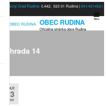
Preskočiť
Obecný Úrad Rudina
č.442, 023 31 Rudina |
041/4214521
na
obsah
OBEC RUDINA
Menu
Oficiálna stránka obce Rudina
záhrada 14
MAR
23
2020