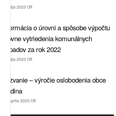
4. mája 2023
Off
Informácia o úrovni a spôsobe výpočtu
úrovne vytriedenia komunálnych
odpadov za rok 2022
3. mája 2023
Off
Pozvanie – výročie oslobodenia obce
Rudina
28. apríla 2023
Off