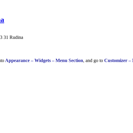
na
23 31 Rudina
nto
Appearance – Widgets – Menu Section
, and go to
Customizer –