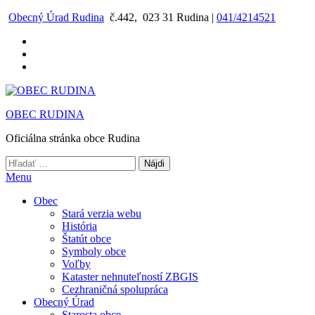
Preskočiť
Obecný Úrad Rudina
č.442, 023 31 Rudina |
041/4214521
na
obsah
OBEC RUDINA
Oficiálna stránka obce Rudina
Hľadať:
Menu
Obec
Stará verzia webu
História
Štatút obce
Symboly obce
Voľby
Kataster nehnuteľností ZBGIS
Cezhraničná spolupráca
Obecný Úrad
Starosta obce