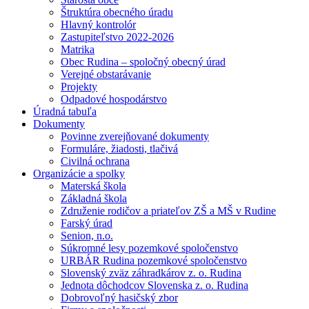
Štruktúra obecného úradu
Hlavný kontrolór
Zastupiteľstvo 2022-2026
Matrika
Obec Rudina – spoločný obecný úrad
Verejné obstarávanie
Projekty
Odpadové hospodárstvo
Úradná tabuľa
Dokumenty
Povinne zverejňované dokumenty
Formuláre, žiadosti, tlačivá
Civilná ochrana
Organizácie a spolky
Materská škola
Základná škola
Združenie rodičov a priateľov ZŠ a MŠ v Rudine
Farský úrad
Senion, n.o.
Súkromné lesy pozemkové spoločenstvo
URBÁR Rudina pozemkové spoločenstvo
Slovenský zväz záhradkárov z. o. Rudina
Jednota dôchodcov Slovenska z. o. Rudina
Dobrovoľný hasičský zbor