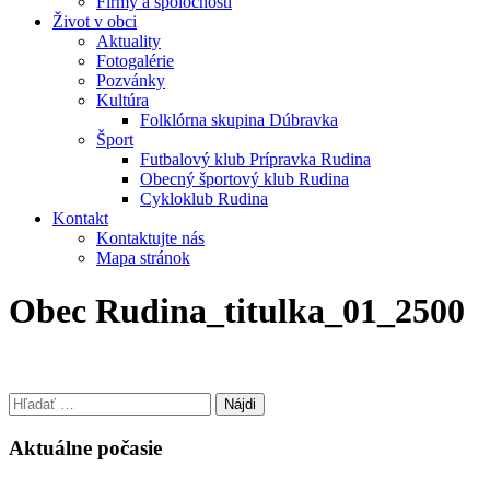
Firmy a spoločnosti
Život v obci
Aktuality
Fotogalérie
Pozvánky
Kultúra
Folklórna skupina Dúbravka
Šport
Futbalový klub Prípravka Rudina
Obecný športový klub Rudina
Cykloklub Rudina
Kontakt
Kontaktujte nás
Mapa stránok
Obec Rudina_titulka_01_2500
Hľadať:
Aktuálne počasie