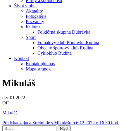
Firmy a spoločnosti
Život v obci
Aktuality
Fotogalérie
Pozvánky
Kultúra
Folklórna skupina Dúbravka
Šport
Futbalový klub Prípravka Rudina
Obecný športový klub Rudina
Cykloklub Rudina
Kontakt
Kontaktujte nás
Mapa stránok
Mikuláš
dec
01
2022
Off
Mikuláš
Navigácia
Predchádzajúci
Predchádzajúca
Stretnutie s Mikulášom 6.12.2022 o 16.30 hod.
príspevok
Hľadať: