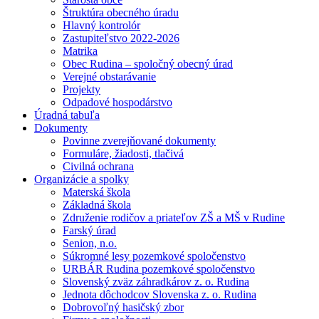
Štruktúra obecného úradu
Hlavný kontrolór
Zastupiteľstvo 2022-2026
Matrika
Obec Rudina – spoločný obecný úrad
Verejné obstarávanie
Projekty
Odpadové hospodárstvo
Úradná tabuľa
Dokumenty
Povinne zverejňované dokumenty
Formuláre, žiadosti, tlačivá
Civilná ochrana
Organizácie a spolky
Materská škola
Základná škola
Združenie rodičov a priateľov ZŠ a MŠ v Rudine
Farský úrad
Senion, n.o.
Súkromné lesy pozemkové spoločenstvo
URBÁR Rudina pozemkové spoločenstvo
Slovenský zväz záhradkárov z. o. Rudina
Jednota dôchodcov Slovenska z. o. Rudina
Dobrovoľný hasičský zbor