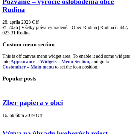
Pozvanie – výročie oslobodenia obce
Rudina
28. apríla 2023
Off
© 2026 | Všetky práva vyhradené. | Obec Rudina | Rudina č. 442,
023 31 Rudina
Custom menu section
This is off canvas menu widget area. To enable it add some widgets
into
Appearance – Widgets – Menu Section
, and go to
Customizer – Main menu
to set the icon position.
Popular posts
Zber papiera v obci
16. októbra 2019
Off
Výzva na úhradu hrobových miest