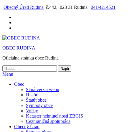
Preskočiť
Obecný Úrad Rudina
č.442, 023 31 Rudina |
041/4214521
na
obsah
OBEC RUDINA
Oficiálna stránka obce Rudina
Hľadať:
Menu
Obec
Stará verzia webu
História
Štatút obce
Symboly obce
Voľby
Kataster nehnuteľností ZBGIS
Cezhraničná spolupráca
Obecný Úrad
Starosta obce