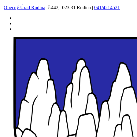
Preskočiť
Obecný Úrad Rudina
č.442, 023 31 Rudina |
041/4214521
na
obsah