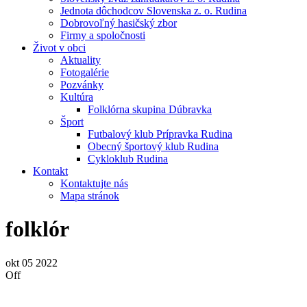
Jednota dôchodcov Slovenska z. o. Rudina
Dobrovoľný hasičský zbor
Firmy a spoločnosti
Život v obci
Aktuality
Fotogalérie
Pozvánky
Kultúra
Folklórna skupina Dúbravka
Šport
Futbalový klub Prípravka Rudina
Obecný športový klub Rudina
Cykloklub Rudina
Kontakt
Kontaktujte nás
Mapa stránok
folklór
okt
05
2022
Off