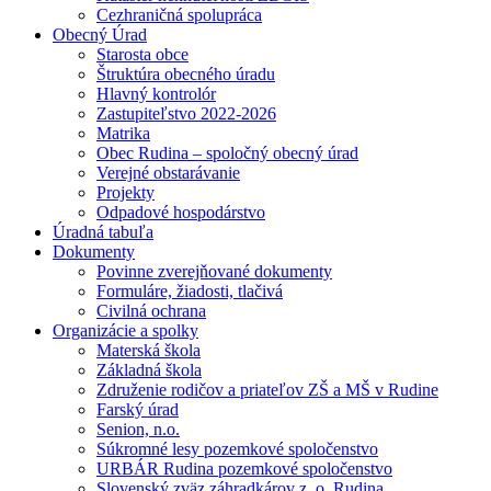
Cezhraničná spolupráca
Obecný Úrad
Starosta obce
Štruktúra obecného úradu
Hlavný kontrolór
Zastupiteľstvo 2022-2026
Matrika
Obec Rudina – spoločný obecný úrad
Verejné obstarávanie
Projekty
Odpadové hospodárstvo
Úradná tabuľa
Dokumenty
Povinne zverejňované dokumenty
Formuláre, žiadosti, tlačivá
Civilná ochrana
Organizácie a spolky
Materská škola
Základná škola
Združenie rodičov a priateľov ZŠ a MŠ v Rudine
Farský úrad
Senion, n.o.
Súkromné lesy pozemkové spoločenstvo
URBÁR Rudina pozemkové spoločenstvo
Slovenský zväz záhradkárov z. o. Rudina