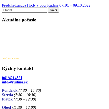
Navigácia
Predchádzajúci
Predchádzajúca
Hody v obci Rudina 07.10. – 09.10.2022
príspevok
Hľadať:
v
článku
Aktuálne počasie
Počasie Rudina
Rýchly kontakt
041/4214521
info@rudina.sk
Pondelok
(7:30 – 15:30)
Streda
(7:30 – 16:30)
Piatok
(7:30
– 12:30)
Obed
(11:30
– 12:00)