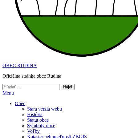
OBEC RUDINA
Oficiálna stránka obce Rudina
Hľadať:
Menu
Obec
Stará verzia webu
História
Štatút obce
Symboly obce
Voľby
Kataster nehnuteľností ZBGIS