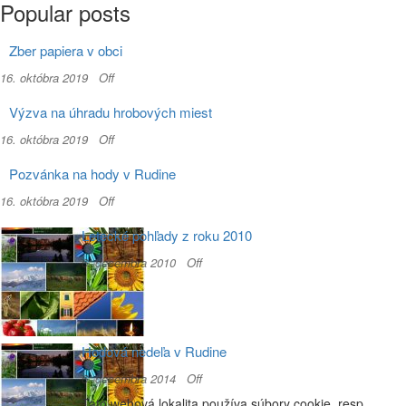
Popular posts
Zber papiera v obci
16. októbra 2019
Off
Výzva na úhradu hrobových miest
16. októbra 2019
Off
Pozvánka na hody v Rudine
16. októbra 2019
Off
Letecké pohľady z roku 2010
6. decembra 2010
Off
Hodová nedeľa v Rudine
6. decembra 2014
Off
Táto webová lokalita používa súbory cookie, resp.