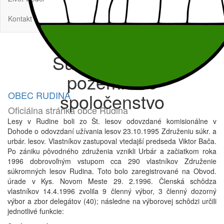
Kontakt
Súkromné lesy
pozemkové
OBEC RUDINA
spoločenstvo
Oficiálna stránka obce Rudina
Lesy v Rudine boli zo Št. lesov odovzdané komisionálne v
Dohode o odovzdaní užívania lesov 23.10.1995 Združeniu súkr. a
urbár. lesov. Vlastníkov zastupoval vtedajší predseda Viktor Bača.
Po zániku pôvodného združenia vznikli Urbár a začiatkom roka
1996 dobrovoľným vstupom cca 290 vlastníkov Združenie
súkromných lesov Rudina. Toto bolo zaregistrované na Obvod.
úrade v Kys. Novom Meste 29. 2.1996. Členská schôdza
vlastníkov 14.4.1996 zvolila 9 členný výbor, 3 členný dozorný
výbor a zbor delegátov (40); následne na výborovej schôdzi určili
jednotlivé funkcie: