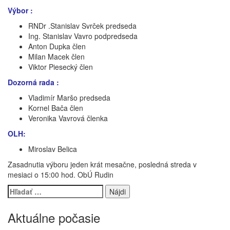
Výbor :
RNDr .Stanislav Svrček predseda
Ing. Stanislav Vavro podpredseda
Anton Dupka člen
Milan Macek člen
Viktor Piesecký člen
Dozorná rada :
Vladimír Maršo predseda
Kornel Bača člen
Veronika Vavrová členka
OLH:
Miroslav Belica
Zasadnutia výboru jeden krát mesačne, posledná streda v
mesiaci o 15:00 hod. ObÚ Rudin
Hľadať:
Aktuálne počasie