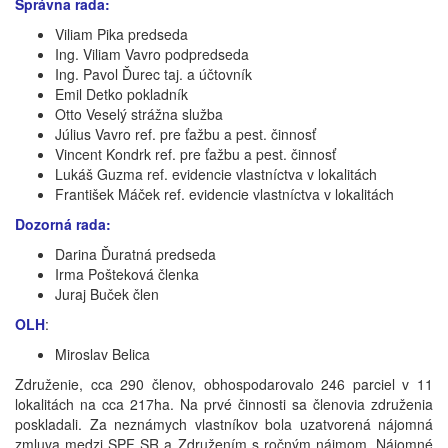
Správna rada:
Viliam Pika predseda
Ing. Viliam Vavro podpredseda
Ing. Pavol Ďurec taj. a účtovník
Emil Detko pokladník
Otto Veselý strážna služba
Július Vavro ref. pre ťažbu a pest. činnosť
Vincent Kondrk ref. pre ťažbu a pest. činnosť
Lukáš Guzma ref. evidencie vlastníctva v lokalitách
František Máček ref. evidencie vlastníctva v lokalitách
Dozorná rada:
Darina Ďuratná predseda
Irma Pošteková členka
Juraj Buček člen
OLH
:
Miroslav Belica
Združenie, cca 290 členov, obhospodarovalo 246 parciel v 11
lokalitách na cca 217ha. Na prvé činnosti sa členovia združenia
poskladali. Za neznámych vlastníkov bola uzatvorená nájomná
zmluva medzi SPF SR a Združením s ročným nájmom. Nájomné