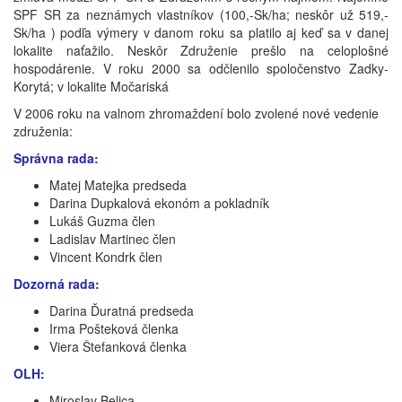
SPF SR za neznámych vlastníkov (100,-Sk/ha; neskôr už 519,-
Sk/ha ) podľa výmery v danom roku sa platilo aj keď sa v danej
lokalite naťažilo. Neskôr Združenie prešlo na celoplošné
hospodárenie. V roku 2000 sa odčlenilo spoločenstvo Zadky-
Korytá; v lokalite Močariská
V 2006 roku na valnom zhromaždení bolo zvolené nové vedenie
združenia:
Správna rada:
Matej Matejka predseda
Darina Dupkalová ekonóm a pokladník
Lukáš Guzma člen
Ladislav Martinec člen
Vincent Kondrk člen
Dozorná rada:
Darina Ďuratná predseda
Irma Pošteková členka
Viera Štefanková členka
OLH:
Miroslav Belica