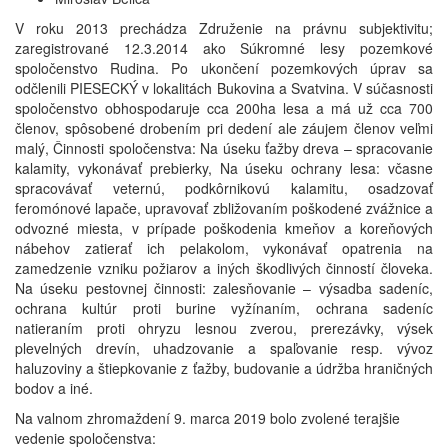
V roku 2013 prechádza Združenie na právnu subjektivitu;
zaregistrované 12.3.2014 ako Súkromné lesy pozemkové
spoločenstvo Rudina. Po ukončení pozemkových úprav sa
odčlenili PIESECKÝ v lokalitách Bukovina a Svatvina. V súčasnosti
spoločenstvo obhospodaruje cca 200ha lesa a má už cca 700
členov, spôsobené drobením pri dedení ale záujem členov veľmi
malý, Činnosti spoločenstva: Na úseku ťažby dreva – spracovanie
kalamity, vykonávať prebierky, Na úseku ochrany lesa: včasne
spracovávať veternú, podkôrnikovú kalamitu, osadzovať
feromónové lapače, upravovať zbližovaním poškodené zvážnice a
odvozné miesta, v prípade poškodenia kmeňov a koreňových
nábehov zatierať ich pelakolom, vykonávať opatrenia na
zamedzenie vzniku požiarov a iných škodlivých činností človeka.
Na úseku pestovnej činnosti: zalesňovanie – výsadba sadeníc,
ochrana kultúr proti burine vyžínaním, ochrana sadeníc
natieraním proti ohryzu lesnou zverou, prerezávky, výsek
plevelných drevín, uhadzovanie a spaľovanie resp. vývoz
haluzoviny a štiepkovanie z ťažby, budovanie a údržba hraničných
bodov a iné.
Na valnom zhromaždení 9. marca 2019 bolo zvolené terajšie
vedenie spoločenstva: