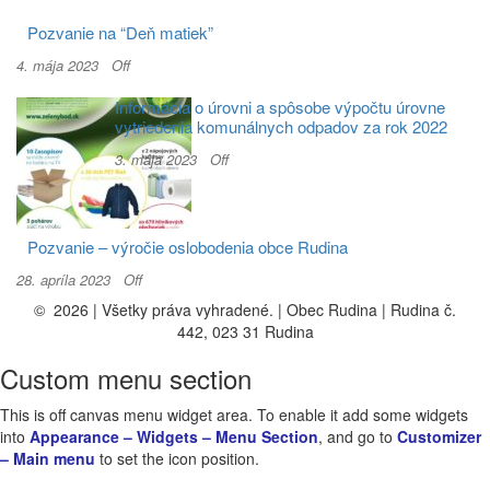
Pozvanie na “Deň matiek”
4. mája 2023
Off
Informácia o úrovni a spôsobe výpočtu úrovne
vytriedenia komunálnych odpadov za rok 2022
3. mája 2023
Off
Pozvanie – výročie oslobodenia obce Rudina
28. apríla 2023
Off
© 2026 | Všetky práva vyhradené. | Obec Rudina | Rudina č.
442, 023 31 Rudina
Custom menu section
This is off canvas menu widget area. To enable it add some widgets
into
Appearance – Widgets – Menu Section
, and go to
Customizer
– Main menu
to set the icon position.