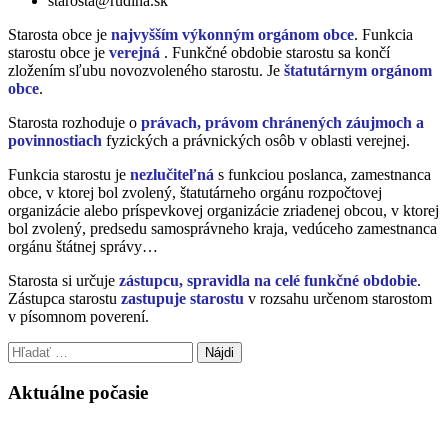
starosta@rudina.sk
Starosta obce je
najvyšším výkonným orgánom obce
. Funkcia
starostu obce je
verejná
. Funkčné obdobie starostu sa končí
zložením sľubu novozvoleného starostu. Je
štatutárnym orgánom
obce
.
Starosta rozhoduje o
právach, právom chránených záujmoch a
povinnostiach
fyzických a právnických osôb v oblasti verejnej.
Funkcia starostu je
nezlučiteľná
s funkciou poslanca, zamestnanca
obce, v ktorej bol zvolený, štatutárneho orgánu rozpočtovej
organizácie alebo príspevkovej organizácie zriadenej obcou, v ktorej
bol zvolený, predsedu samosprávneho kraja, vedúceho zamestnanca
orgánu štátnej správy…
Starosta si určuje
zástupcu, spravidla na celé funkčné obdobie
.
Zástupca starostu
zastupuje starostu
v rozsahu určenom starostom
v písomnom poverení.
Hľadať:
Aktuálne počasie