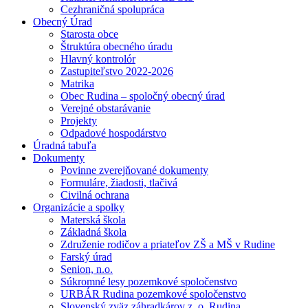
Cezhraničná spolupráca
Obecný Úrad
Starosta obce
Štruktúra obecného úradu
Hlavný kontrolór
Zastupiteľstvo 2022-2026
Matrika
Obec Rudina – spoločný obecný úrad
Verejné obstarávanie
Projekty
Odpadové hospodárstvo
Úradná tabuľa
Dokumenty
Povinne zverejňované dokumenty
Formuláre, žiadosti, tlačivá
Civilná ochrana
Organizácie a spolky
Materská škola
Základná škola
Združenie rodičov a priateľov ZŠ a MŠ v Rudine
Farský úrad
Senion, n.o.
Súkromné lesy pozemkové spoločenstvo
URBÁR Rudina pozemkové spoločenstvo
Slovenský zväz záhradkárov z. o. Rudina