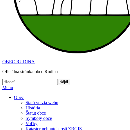
OBEC RUDINA
Oficiálna stránka obce Rudina
Hľadať:
Menu
Obec
Stará verzia webu
História
Štatút obce
Symboly obce
Voľby
Kataster nehnuteľností ZBGIS