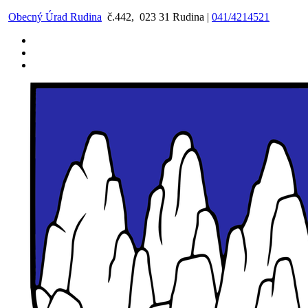
Preskočiť
Obecný Úrad Rudina
č.442, 023 31 Rudina |
041/4214521
na
obsah