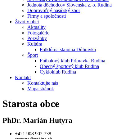
Jednota dôchodcov Slovenska z. o. Rudina
Dobrovoľný hasičský zbor
Firmy a spoločnosti
Život v obci
Aktuality
Fotogalérie
Pozvánky
Kultúra
Folklórna skupina Dúbravka
Šport
Futbalový klub Prípravka Rudina
Obecný športový klub Rudina
Cykloklub Rudina
Kontakt
Kontaktujte nás
Mapa stránok
Starosta obce
PhDr. Marián Hutyra
+421 908 902 738