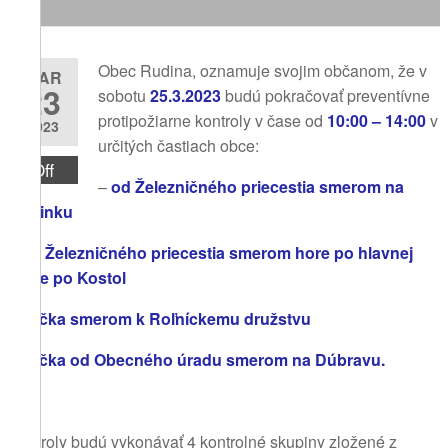
Obec Rudina, oznamuje svojim občanom, že v
MAR
23
sobotu
25.3.2023
budú pokračovať preventívne
protipožiarne kontroly v čase od
10:00 – 14:00
v
2023
určitých častiach obce:
Off
–
od Železničného priecestia smerom na
Rudinku
– od Železničného priecestia smerom hore po hlavnej
ceste po Kostol
v
– ulička smerom k Roľníckemu družstvu
– ulička od Obecného úradu smerom na Dúbravu.
vo
tvo
na
Kontroly budú vykonávať 4 kontrolné skupiny zložené z