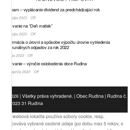
Oznam – vyplácanie dividend za predchádzajúci rok
5. mája 2023
Off
Pozvanie na “Deň matiek”
4. mája 2023
Off
Informácia o úrovni a spôsobe výpočtu úrovne vytriedenia
komunálnych odpadov za rok 2022
3. mája 2023
Off
Pozvanie – výročie oslobodenia obce Rudina
28. apríla 2023
Off
© 2026 | Všetky práva vyhradené. | Obec Rudina | Rudina č.
442, 023 31 Rudina
Táto webová lokalita používa súbory cookie, resp.
spracováva vybrané osobné údaje (po dobu max 5 rokov, o