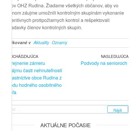
členov OHZ Rudina. Žiadame všetkých občanov, aby vo
vlastnom záujme umožnili kontrolným skupinám vykonanie
preventívnych protipožiarnych kontrol a rešpektovali
požiadavky členov kontrolných skupín.
Publikované v
Aktuality
Oznamy
Predchádzajúci
PREDCHÁDZAJÚCA
NASLEDUJÚCA
N
Navigácia
Zverejnenie zámeru
Podvody na senioroch
príspevok
p
v
prenájmu časti nehnuteľností
vo vlastníctve obce Rudina z
článku
dôvodu hodného osobitného
zreteľa
Hľadať:
AKTUÁLNE POČASIE