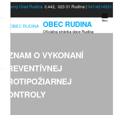
Preskočiť
Obecný Úrad Rudina
č.442, 023 31 Rudina |
041/4214521
na
obsah
OBEC RUDINA
Menu
Oficiálna stránka obce Rudina
OZNAM O VYKONANÍ
PREVENTÍVNEJ
PROTIPOŽIARNEJ
KONTROLY