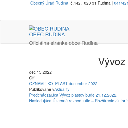
Preskočiť
Obecný Úrad Rudina
č.442, 023 31 Rudina |
041/42
na
obsah
OBEC RUDINA
Oficiálna stránka obce Rudina
Vývoz
dec
15
2022
Off
OZNAM TKO+PLAST december 2022
Publikované v
Aktuality
Navigácia
Predchádzajúci
Predchádzajúca
Vývoz plastov bude 21.12.2022.
príspevok
Nasledujúci
Nasledujúca
Územné rozhodnutie – Rozšírenie cintorí
v
príspevok
článku