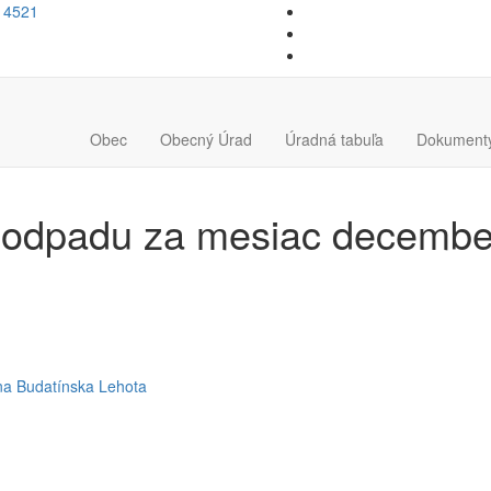
14521
Obec
Obecný Úrad
Úradná tabuľa
Dokument
 odpadu za mesiac decembe
na Budatínska Lehota