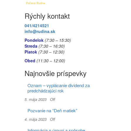
Počasie Rudina
Rýchly kontakt
041/4214521
info@rudina.sk
Pondelok
(7:30 – 15:30)
Streda
(7:30 – 16:30)
Piatok
(7:30
– 12:30)
Obed
(11:30
– 12:00)
Najnovšie príspevky
Oznam – vyplácanie dividend za
predchádzajúci rok
5. mája 2023
Off
Pozvanie na “Deň matiek”
4. mája 2023
Off
Informácia o úrovni a spôsobe