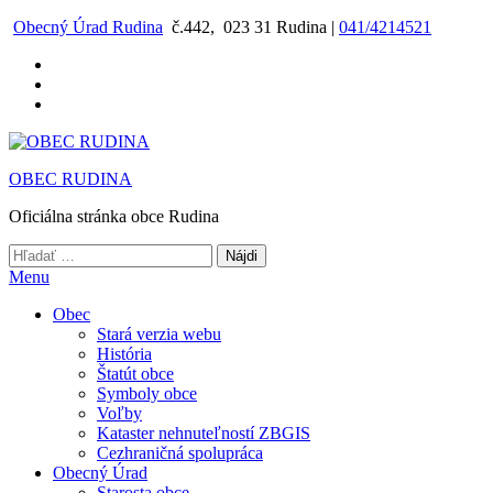
Preskočiť
Obecný Úrad Rudina
č.442, 023 31 Rudina |
041/4214521
na
obsah
OBEC RUDINA
Oficiálna stránka obce Rudina
Hľadať:
Menu
Obec
Stará verzia webu
História
Štatút obce
Symboly obce
Voľby
Kataster nehnuteľností ZBGIS
Cezhraničná spolupráca
Obecný Úrad
Starosta obce