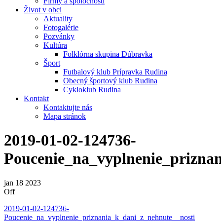
Firmy a spoločnosti
Život v obci
Aktuality
Fotogalérie
Pozvánky
Kultúra
Folklórna skupina Dúbravka
Šport
Futbalový klub Prípravka Rudina
Obecný športový klub Rudina
Cykloklub Rudina
Kontakt
Kontaktujte nás
Mapa stránok
2019-01-02-124736-
Poucenie_na_vyplnenie_prizna
jan
18
2023
Off
2019-01-02-124736-
Poucenie_na_vyplnenie_priznania_k_dani_z_nehnute__nosti