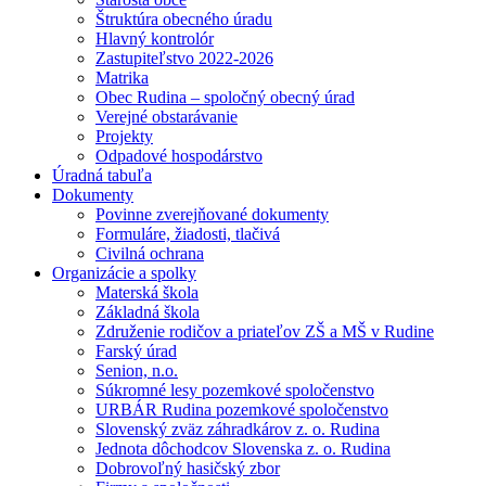
Štruktúra obecného úradu
Hlavný kontrolór
Zastupiteľstvo 2022-2026
Matrika
Obec Rudina – spoločný obecný úrad
Verejné obstarávanie
Projekty
Odpadové hospodárstvo
Úradná tabuľa
Dokumenty
Povinne zverejňované dokumenty
Formuláre, žiadosti, tlačivá
Civilná ochrana
Organizácie a spolky
Materská škola
Základná škola
Združenie rodičov a priateľov ZŠ a MŠ v Rudine
Farský úrad
Senion, n.o.
Súkromné lesy pozemkové spoločenstvo
URBÁR Rudina pozemkové spoločenstvo
Slovenský zväz záhradkárov z. o. Rudina
Jednota dôchodcov Slovenska z. o. Rudina
Dobrovoľný hasičský zbor