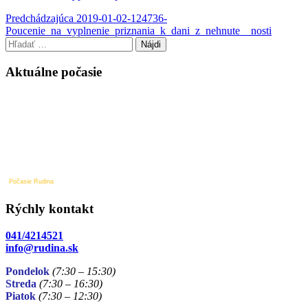
Navigácia
Predchádzajúci
Predchádzajúca
2019-01-02-124736-
príspevok
Poucenie_na_vyplnenie_priznania_k_dani_z_nehnute__nosti
v
Hľadať:
článku
Aktuálne počasie
Počasie Rudina
Rýchly kontakt
041/4214521
info@rudina.sk
Pondelok
(7:30 – 15:30)
Streda
(7:30 – 16:30)
Piatok
(7:30
– 12:30)