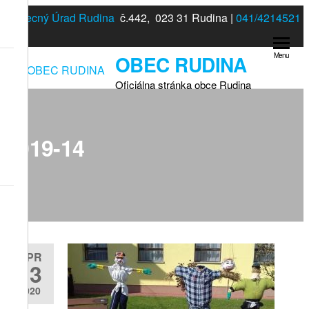
Preskočiť
Obecný Úrad Rudina
č.442, 023 31 Rudina |
041/4214521
na
obsah
OBEC RUDINA
Menu
Oficiálna stránka obce Rudina
2019-14
APR
13
2020