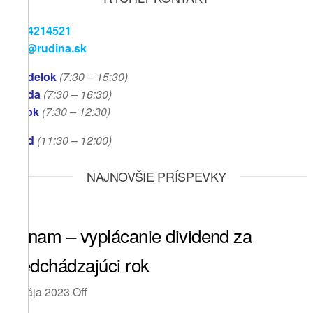
041/4214521
info@rudina.sk
Pondelok
(7:30 – 15:30)
Streda
(7:30 – 16:30)
Piatok
(7:30
– 12:30)
Obed
(11:30
– 12:00)
NAJNOVŠIE PRÍSPEVKY
Oznam – vyplácanie dividend za
predchádzajúci rok
5. mája 2023
Off