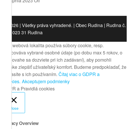
28. apríla 2023
Off
© 2026 | Všetky práva vyhradené. | Obec Rudina | Rudina č.
442, 023 31 Rudina
Táto webová lokalita používa súbory cookie, resp.
spracováva vybrané osobné údaje (po dobu max 5 rokov, o
ich povahe sa dozviete pri ich zadávaní), aby pomohli
stránke zlepšiť užívateľský komfort. Budeme predpokladať, že
súhlasíte s ich používaním.
Čítaj viac o GDPR a
Cookies.
Akceptujem podmienky
GDPR a Pravidlá cookies
Close
Privacy Overview