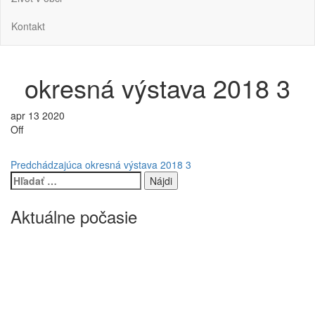
Kontakt
okresná výstava 2018 3
apr
13
2020
Off
Navigácia
Predchádzajúci
Predchádzajúca
okresná výstava 2018 3
príspevok
Hľadať:
v
článku
Aktuálne počasie