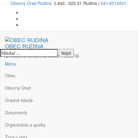
Preskočiť
Obecný Úrad Rudina
č.442, 023 31 Rudina |
041/4214521
na
obsah
OBEC RUDINA
Hľadať:
Oficiálna stránka obce Rudina
Menu
Obec
Obecný Úrad
Úradná tabuľa
Dokumenty
Organizácie a spolky
Život v obci