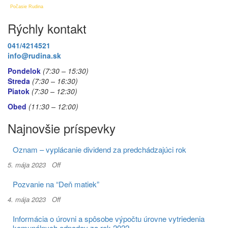
Počasie Rudina
Rýchly kontakt
041/4214521
info@rudina.sk
Pondelok
(7:30 – 15:30)
Streda
(7:30 – 16:30)
Piatok
(7:30
– 12:30)
Obed
(11:30
– 12:00)
Najnovšie príspevky
Oznam – vyplácanie dividend za predchádzajúci rok
5. mája 2023
Off
Pozvanie na “Deň matiek”
4. mája 2023
Off
Informácia o úrovni a spôsobe výpočtu úrovne vytriedenia
komunálnych odpadov za rok 2022