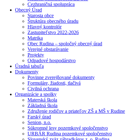
Cezhraničná spolupráca
Obecný Úrad
Starosta obce
Štruktúra obecného úradu
Hlavný kontrolór
Zastupiteľstvo 2022-2026
Matrika
Obec Rudina – spoločný obecný úrad
Verejné obstarávanie
Projekty
Odpadové hospodárstvo
Úradná tabuľa
Dokumenty
Povinne zverejňované dokumenty
Formuláre, žiadosti, tlačivá
Civilná ochrana
Organizácie a spolky
Materská škola
Základná škola
Združenie rodičov a priateľov ZŠ a MŠ v Rudine
Farský úrad
Senion, n.o.
Súkromné lesy pozemkové spoločenstvo
URBÁR Rudina pozemkové spoločenstvo
Slovenský zväz záhradkárov z. o. Rudina