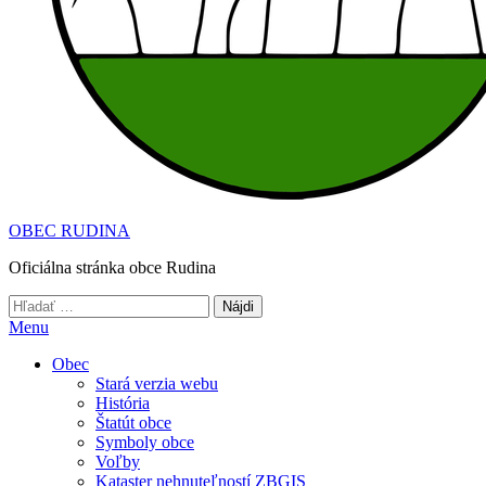
OBEC RUDINA
Oficiálna stránka obce Rudina
Hľadať:
Menu
Obec
Stará verzia webu
História
Štatút obce
Symboly obce
Voľby
Kataster nehnuteľností ZBGIS