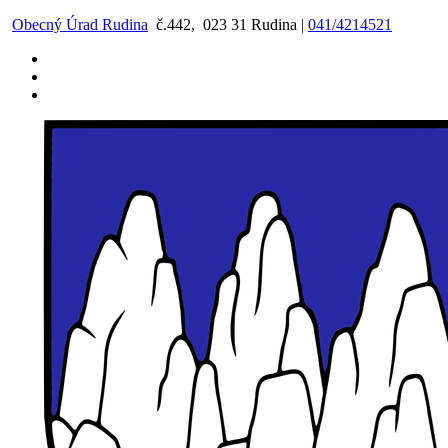
Preskočiť
Obecný Úrad Rudina
č.442, 023 31 Rudina |
041/4214521
na
obsah