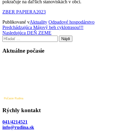
pokračuje na daľších stanoviskách v obci.
ZBER PAPIERA2023
Publikované v
Aktuality
Odpadové hospodárstvo
Navigácia
Predchádzajúci
Predchádzajúca
Májový beh cyklotrasou!!!
príspevok
Nasledujúci
Nasledujúca
DEŇ ZEME
v
príspevok
Hľadať:
článku
Aktuálne počasie
Počasie Rudina
Rýchly kontakt
041/4214521
info@rudina.sk