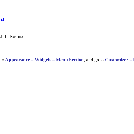
na
23 31 Rudina
nto
Appearance – Widgets – Menu Section
, and go to
Customizer –