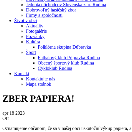
Jednota dôchodcov Slovenska z. o. Rudina
Dobrovoľný hasičský zbor
Firmy a spoločnosti
Život v obci
Aktuality
Fotogalérie
Pozvánky
Kultúra
Folklórna skupina Dúbravka
Šport
Futbalový klub Prípravka Rudina
Obecný športový klub Rudina
Cykloklub Rudina
Kontakt
Kontaktujte nás
Mapa stránok
ZBER PAPIERA!
apr
18
2023
Off
Oznamujeme občanom, že sa v našej obci uskutoční výkup papiera, a t