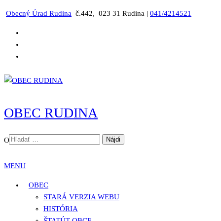
Preskočiť
Obecný Úrad Rudina
č.442, 023 31 Rudina |
041/4214521
na
obsah
OBEC RUDINA
HĽADAŤ:
Oficiálna stránka obce Rudina
MENU
OBEC
STARÁ VERZIA WEBU
HISTÓRIA
ŠTATÚT OBCE