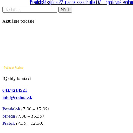
Predchádzajúci
Predchádzajúca
22. riadne zasadnutie OZ – opätovné zvolan
Navigácia
príspevok
Hľadať:
v
Aktuálne počasie
článku
Počasie Rudina
Rýchly kontakt
041/4214521
info@rudina.sk
Pondelok
(7:30 – 15:30)
Streda
(7:30 – 16:30)
Piatok
(7:30
– 12:30)