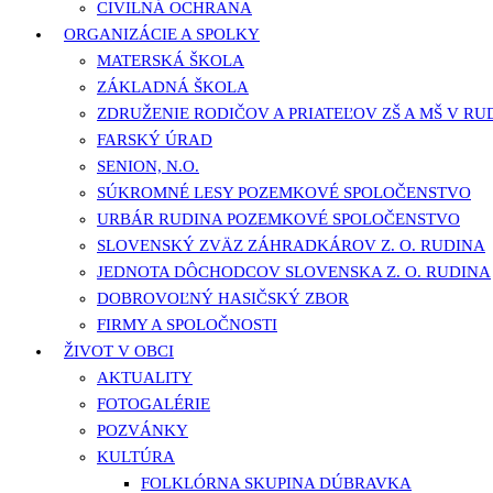
CIVILNÁ OCHRANA
ORGANIZÁCIE A SPOLKY
MATERSKÁ ŠKOLA
ZÁKLADNÁ ŠKOLA
ZDRUŽENIE RODIČOV A PRIATEĽOV ZŠ A MŠ V RU
FARSKÝ ÚRAD
SENION, N.O.
SÚKROMNÉ LESY POZEMKOVÉ SPOLOČENSTVO
URBÁR RUDINA POZEMKOVÉ SPOLOČENSTVO
SLOVENSKÝ ZVÄZ ZÁHRADKÁROV Z. O. RUDINA
JEDNOTA DÔCHODCOV SLOVENSKA Z. O. RUDINA
DOBROVOĽNÝ HASIČSKÝ ZBOR
FIRMY A SPOLOČNOSTI
ŽIVOT V OBCI
AKTUALITY
FOTOGALÉRIE
POZVÁNKY
KULTÚRA
FOLKLÓRNA SKUPINA DÚBRAVKA