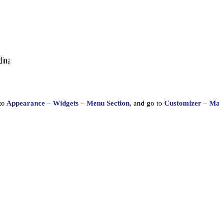
dina
to
Appearance – Widgets – Menu Section
, and go to
Customizer – M