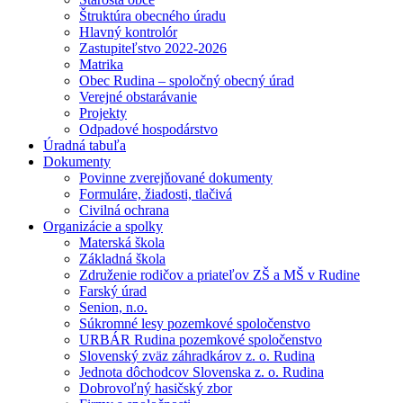
Štruktúra obecného úradu
Hlavný kontrolór
Zastupiteľstvo 2022-2026
Matrika
Obec Rudina – spoločný obecný úrad
Verejné obstarávanie
Projekty
Odpadové hospodárstvo
Úradná tabuľa
Dokumenty
Povinne zverejňované dokumenty
Formuláre, žiadosti, tlačivá
Civilná ochrana
Organizácie a spolky
Materská škola
Základná škola
Združenie rodičov a priateľov ZŠ a MŠ v Rudine
Farský úrad
Senion, n.o.
Súkromné lesy pozemkové spoločenstvo
URBÁR Rudina pozemkové spoločenstvo
Slovenský zväz záhradkárov z. o. Rudina
Jednota dôchodcov Slovenska z. o. Rudina
Dobrovoľný hasičský zbor