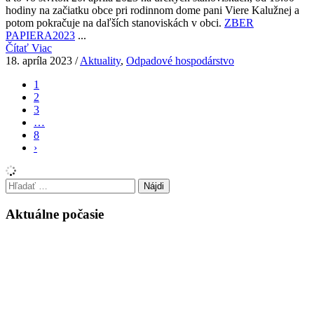
hodiny na začiatku obce pri rodinnom dome pani Viere Kalužnej a
potom pokračuje na daľších stanoviskách v obci.
ZBER
PAPIERA2023
...
Čítať Viac
18. apríla 2023
/
Aktuality
,
Odpadové hospodárstvo
1
2
3
…
8
›
Hľadať:
Aktuálne počasie