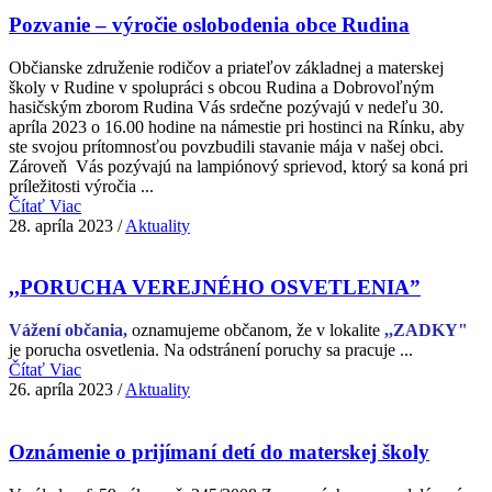
Pozvanie – výročie oslobodenia obce Rudina
Občianske združenie rodičov a priateľov základnej a materskej
školy v Rudine v spolupráci s obcou Rudina a Dobrovoľným
hasičským zborom Rudina Vás srdečne pozývajú v nedeľu 30.
apríla 2023 o 16.00 hodine na námestie pri hostinci na Rínku, aby
ste svojou prítomnosťou povzbudili stavanie mája v našej obci.
Zároveň Vás pozývajú na lampiónový sprievod, ktorý sa koná pri
príležitosti výročia ...
Čítať Viac
28. apríla 2023
/
Aktuality
,,PORUCHA VEREJNÉHO OSVETLENIA”
Vážení občania,
oznamujeme občanom, že v lokalite
,,ZADKY"
je porucha osvetlenia. Na odstránení poruchy sa pracuje ...
Čítať Viac
26. apríla 2023
/
Aktuality
Oznámenie o prijímaní detí do materskej školy