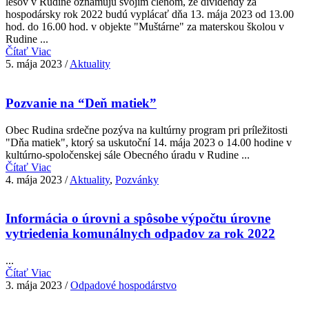
lesov v Rudine oznamujú svojim členom, že dividendy za
hospodársky rok 2022 budú vyplácať dňa 13. mája 2023 od 13.00
hod. do 16.00 hod. v objekte "Muštárne" za materskou školou v
Rudine ...
Čítať Viac
5. mája 2023
/
Aktuality
Pozvanie na “Deň matiek”
Obec Rudina srdečne pozýva na kultúrny program pri príležitosti
"Dňa matiek", ktorý sa uskutoční 14. mája 2023 o 14.00 hodine v
kultúrno-spoločenskej sále Obecného úradu v Rudine ...
Čítať Viac
4. mája 2023
/
Aktuality
,
Pozvánky
Informácia o úrovni a spôsobe výpočtu úrovne
vytriedenia komunálnych odpadov za rok 2022
...
Čítať Viac
3. mája 2023
/
Odpadové hospodárstvo