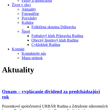
Firmy a spoločnosti
Život v obci
Aktuality
Fotogalérie
Pozvánky
Kultúra
Folklórna skupina Dúbravka
Šport
Futbalový klub Prípravka Rudina
Obecný športový klub Rudina
Cykloklub Rudina
Kontakt
Kontaktujte nás
Mapa stránok
Aktuality
Oznam – vyplácanie dividend za predchádzajúci
rok
Pozemkové spoločenstvá URBÁR Rudina a Združenie súkromných