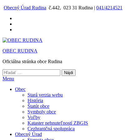
Preskočiť
Obecný Úrad Rudina
č.442, 023 31 Rudina |
041/4214521
na
obsah
OBEC RUDINA
Oficiálna stránka obce Rudina
Hľadať:
Menu
Obec
Stará verzia webu
História
Štatút obce
Symboly obce
Voľby
Kataster nehnuteľností ZBGIS
Cezhraničná spolupráca
Obecný Úrad
Starosta obce