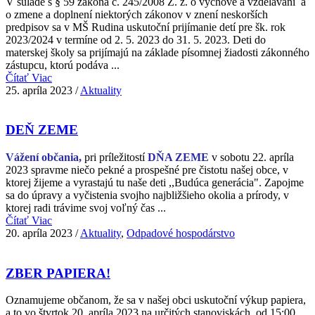
V súlade s § 59 zákona č. 245/2008 Z. z. o výchove a vzdelávaní a
o zmene a doplnení niektorých zákonov v znení neskorších
predpisov sa v MŠ Rudina uskutoční prijímanie detí pre šk. rok
2023/2024 v termíne od 2. 5. 2023 do 31. 5. 2023. Deti do
materskej školy sa prijímajú na základe písomnej žiadosti zákonného
zástupcu, ktorú podáva ...
Čítať Viac
25. apríla 2023
/
Aktuality
DEŇ ZEME
Vážení občania,
pri príležitostí
DŇA ZEME
v sobotu 22. apríla
2023 spravme niečo pekné a prospešné pre čistotu našej obce, v
ktorej žijeme a vyrastajú tu naše deti ,,Budúca generácia". Zapojme
sa do úpravy a vyčistenia svojho najbližšieho okolia a prírody, v
ktorej radi trávime svoj voľný čas ...
Čítať Viac
20. apríla 2023
/
Aktuality
,
Odpadové hospodárstvo
ZBER PAPIERA!
Oznamujeme občanom, že sa v našej obci uskutoční výkup papiera,
a to vo štvrtok 20. apríla 2023 na určitých stanoviskách, od 15:00