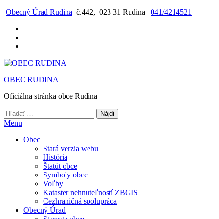
Preskočiť
Obecný Úrad Rudina
č.442, 023 31 Rudina |
041/4214521
na
obsah
OBEC RUDINA
Oficiálna stránka obce Rudina
Hľadať:
Menu
Obec
Stará verzia webu
História
Štatút obce
Symboly obce
Voľby
Kataster nehnuteľností ZBGIS
Cezhraničná spolupráca
Obecný Úrad
Starosta obce