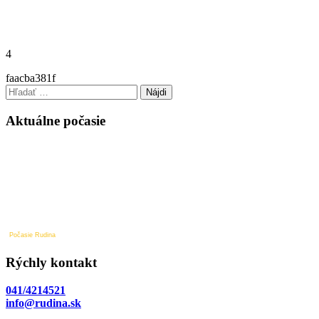
4
faacba381f
Hľadať:
Aktuálne počasie
Počasie Rudina
Rýchly kontakt
041/4214521
info@rudina.sk