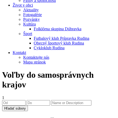
Firmy a spoločnosti
Život v obci
Aktuality
Fotogalérie
Pozvánky
Kultúra
Folklórna skupina Dúbravka
Šport
Futbalový klub Prípravka Rudina
Obecný športový klub Rudina
Cykloklub Rudina
Kontakt
Kontaktujte nás
Mapa stránok
Voľby do samosprávnych
krajov
1