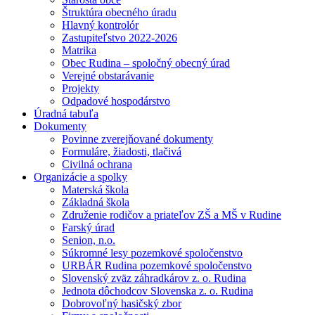
Štruktúra obecného úradu
Hlavný kontrolór
Zastupiteľstvo 2022-2026
Matrika
Obec Rudina – spoločný obecný úrad
Verejné obstarávanie
Projekty
Odpadové hospodárstvo
Úradná tabuľa
Dokumenty
Povinne zverejňované dokumenty
Formuláre, žiadosti, tlačivá
Civilná ochrana
Organizácie a spolky
Materská škola
Základná škola
Združenie rodičov a priateľov ZŠ a MŠ v Rudine
Farský úrad
Senion, n.o.
Súkromné lesy pozemkové spoločenstvo
URBÁR Rudina pozemkové spoločenstvo
Slovenský zväz záhradkárov z. o. Rudina
Jednota dôchodcov Slovenska z. o. Rudina
Dobrovoľný hasičský zbor