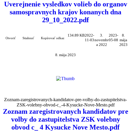
Uverejnenie vysledkov volieb do organov
samospravnych krajov konanych dna
29_10_2022.pdf
134.89 KB
2022-
3.
2023-
8.
Otvoriť
Stiahnuť
Kopírovať odkaz
11-03
novembr
05-08
mája
a 2022
2023
8. mája 2023
Zoznam-zaregistrovanych-kandidatov-pre-volby-do-zastupitelstva-
ZSK-volebny-obvod-c_-4-Kysucke-Nove-Mesto.pdf
Zoznam zaregistrovanych kandidatov pre
volby do zastupitelstva ZSK volebny
obvod c_ 4 Kysucke Nove Mesto.pdf