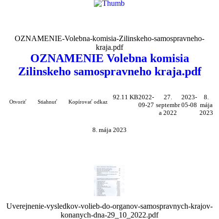
OZNAMENIE-Volebna-komisia-Zilinskeho-samospravneho-
kraja.pdf
OZNAMENIE Volebna komisia
Zilinskeho samospravneho kraja.pdf
92.11 KB
2022-
27.
2023-
8.
Otvoriť
Stiahnuť
Kopírovať odkaz
09-27
septembr
05-08
mája
a 2022
2023
8. mája 2023
Uverejnenie-vysledkov-volieb-do-organov-samospravnych-krajov-
konanych-dna-29_10_2022.pdf