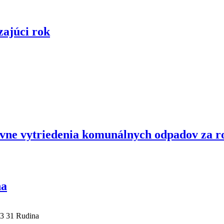
zajúci rok
ovne vytriedenia komunálnych odpadov za r
na
23 31 Rudina