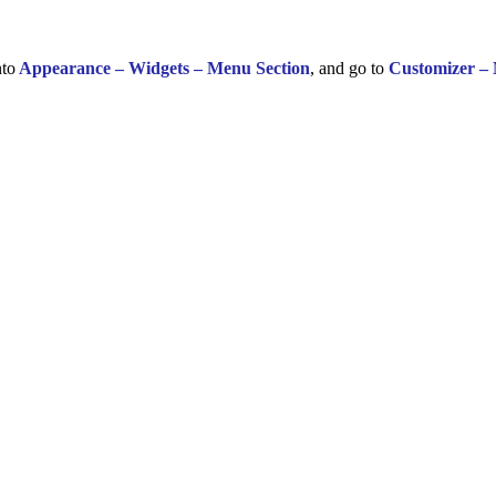
nto
Appearance – Widgets – Menu Section
, and go to
Customizer –