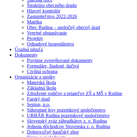
Štruktúra obecného úradu
Hlavný kontrolór
Zastupiteľstvo 2022-2026
Matrika
Obec Rudina – spoločný obecný úrad
Verejné obstarávanie
Projekty
Odpadové hospodárstvo
Úradná tabuľa
Dokumenty
Povinne zverejňované dokumenty
Formuláre, žiadosti, tlačivá
Civilná ochrana
Organizácie a spolky
Materská škola
Základná škola
Združenie rodičov a priateľov ZŠ a MŠ v Rudine
Farský úrad
Senion, n.o.
Súkromné lesy pozemkové spoločenstvo
URBÁR Rudina pozemkové spoločenstvo
Slovenský zväz záhradkárov z. o. Rudina
Jednota dôchodcov Slovenska z. o. Rudina
Dobrovoľný hasičský zbor