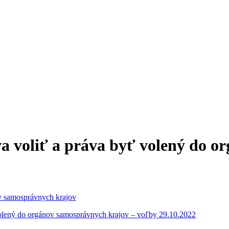
a voliť a práva byť volený do o
ov samosprávnych krajov
volený do orgánov samosprávnych krajov – voľby 29.10.2022