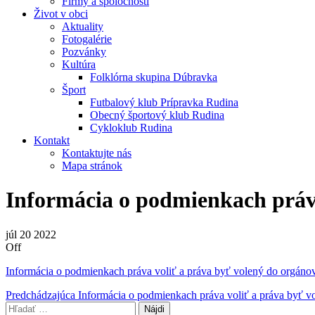
Firmy a spoločnosti
Život v obci
Aktuality
Fotogalérie
Pozvánky
Kultúra
Folklórna skupina Dúbravka
Šport
Futbalový klub Prípravka Rudina
Obecný športový klub Rudina
Cykloklub Rudina
Kontakt
Kontaktujte nás
Mapa stránok
Informácia o podmienkach práv
júl
20
2022
Off
Informácia o podmienkach práva voliť a práva byť volený do orgán
Navigácia
Predchádzajúci
Predchádzajúca
Informácia o podmienkach práva voliť a práva byť 
príspevok
Hľadať: