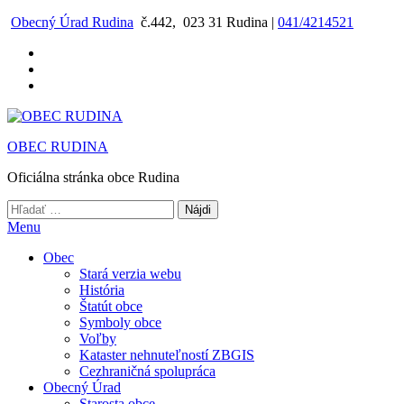
Preskočiť
Obecný Úrad Rudina
č.442, 023 31 Rudina |
041/4214521
na
obsah
OBEC RUDINA
Oficiálna stránka obce Rudina
Hľadať:
Menu
Obec
Stará verzia webu
História
Štatút obce
Symboly obce
Voľby
Kataster nehnuteľností ZBGIS
Cezhraničná spolupráca
Obecný Úrad
Starosta obce