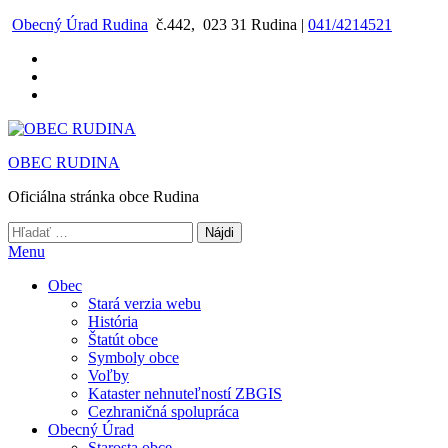
Preskočiť
Obecný Úrad Rudina
č.442, 023 31 Rudina |
041/4214521
na
obsah
OBEC RUDINA
Oficiálna stránka obce Rudina
Hľadať:
Menu
Obec
Stará verzia webu
História
Štatút obce
Symboly obce
Voľby
Kataster nehnuteľností ZBGIS
Cezhraničná spolupráca
Obecný Úrad
Starosta obce