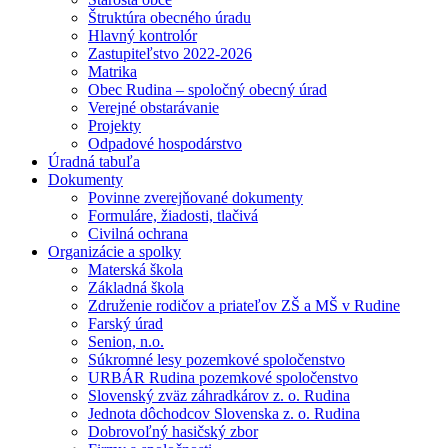
Štruktúra obecného úradu
Hlavný kontrolór
Zastupiteľstvo 2022-2026
Matrika
Obec Rudina – spoločný obecný úrad
Verejné obstarávanie
Projekty
Odpadové hospodárstvo
Úradná tabuľa
Dokumenty
Povinne zverejňované dokumenty
Formuláre, žiadosti, tlačivá
Civilná ochrana
Organizácie a spolky
Materská škola
Základná škola
Združenie rodičov a priateľov ZŠ a MŠ v Rudine
Farský úrad
Senion, n.o.
Súkromné lesy pozemkové spoločenstvo
URBÁR Rudina pozemkové spoločenstvo
Slovenský zväz záhradkárov z. o. Rudina
Jednota dôchodcov Slovenska z. o. Rudina
Dobrovoľný hasičský zbor