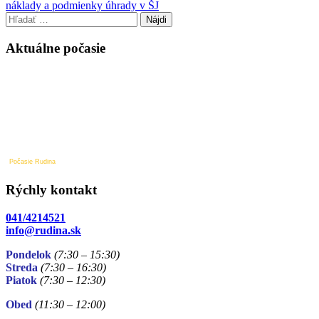
v
náklady a podmienky úhrady v ŠJ
článku
Hľadať:
Aktuálne počasie
Počasie Rudina
Rýchly kontakt
041/4214521
info@rudina.sk
Pondelok
(7:30 – 15:30)
Streda
(7:30 – 16:30)
Piatok
(7:30
– 12:30)
Obed
(11:30
– 12:00)