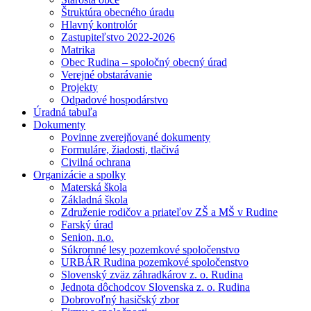
Štruktúra obecného úradu
Hlavný kontrolór
Zastupiteľstvo 2022-2026
Matrika
Obec Rudina – spoločný obecný úrad
Verejné obstarávanie
Projekty
Odpadové hospodárstvo
Úradná tabuľa
Dokumenty
Povinne zverejňované dokumenty
Formuláre, žiadosti, tlačivá
Civilná ochrana
Organizácie a spolky
Materská škola
Základná škola
Združenie rodičov a priateľov ZŠ a MŠ v Rudine
Farský úrad
Senion, n.o.
Súkromné lesy pozemkové spoločenstvo
URBÁR Rudina pozemkové spoločenstvo
Slovenský zväz záhradkárov z. o. Rudina
Jednota dôchodcov Slovenska z. o. Rudina
Dobrovoľný hasičský zbor