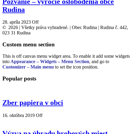
Pozvanie – výročie oslobodenia obce
Rudina
28. apríla 2023
Off
© 2026 | Všetky práva vyhradené. | Obec Rudina | Rudina č. 442,
023 31 Rudina
Custom menu section
This is off canvas menu widget area. To enable it add some widgets
into
Appearance – Widgets – Menu Section
, and go to
Customizer – Main menu
to set the icon position.
Popular posts
Zber papiera v obci
16. októbra 2019
Off
Výzva na úhradu hrobových miest