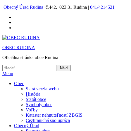
Preskočiť
Obecný Úrad Rudina
č.442, 023 31 Rudina |
041/4214521
na
obsah
OBEC RUDINA
Oficiálna stránka obce Rudina
Hľadať:
Menu
Obec
Stará verzia webu
História
Štatút obce
Symboly obce
Voľby
Kataster nehnuteľností ZBGIS
Cezhraničná spolupráca
Obecný Úrad
Starosta obce