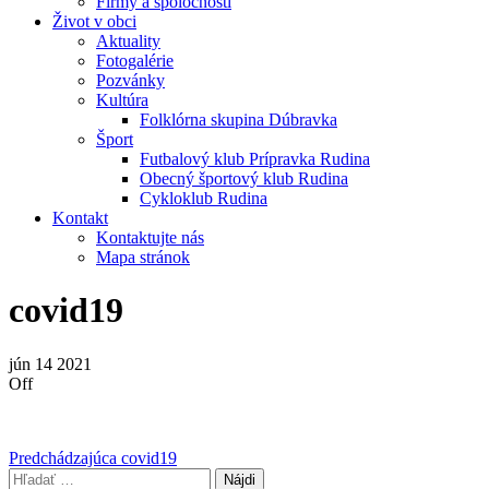
Firmy a spoločnosti
Život v obci
Aktuality
Fotogalérie
Pozvánky
Kultúra
Folklórna skupina Dúbravka
Šport
Futbalový klub Prípravka Rudina
Obecný športový klub Rudina
Cykloklub Rudina
Kontakt
Kontaktujte nás
Mapa stránok
covid19
jún
14
2021
Off
Navigácia
Predchádzajúci
Predchádzajúca
covid19
príspevok
Hľadať: