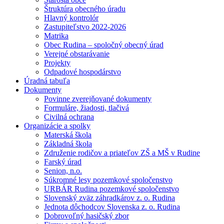
Štruktúra obecného úradu
Hlavný kontrolór
Zastupiteľstvo 2022-2026
Matrika
Obec Rudina – spoločný obecný úrad
Verejné obstarávanie
Projekty
Odpadové hospodárstvo
Úradná tabuľa
Dokumenty
Povinne zverejňované dokumenty
Formuláre, žiadosti, tlačivá
Civilná ochrana
Organizácie a spolky
Materská škola
Základná škola
Združenie rodičov a priateľov ZŠ a MŠ v Rudine
Farský úrad
Senion, n.o.
Súkromné lesy pozemkové spoločenstvo
URBÁR Rudina pozemkové spoločenstvo
Slovenský zväz záhradkárov z. o. Rudina
Jednota dôchodcov Slovenska z. o. Rudina
Dobrovoľný hasičský zbor