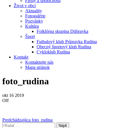
Firmy a spoločnosti
Život v obci
Aktuality
Fotogalérie
Pozvánky
Kultúra
Folklórna skupina Dúbravka
Šport
Futbalový klub Prípravka Rudina
Obecný športový klub Rudina
Cykloklub Rudina
Kontakt
Kontaktujte nás
Mapa stránok
foto_rudina
okt
16
2019
Off
Navigácia
Predchádzajúci
Predchádzajúca
foto_rudina
príspevok
Hľadať: