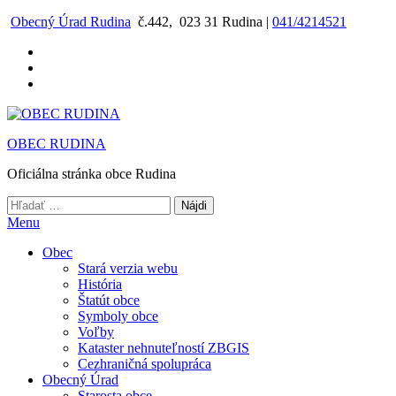
Preskočiť
Obecný Úrad Rudina
č.442, 023 31 Rudina |
041/4214521
na
obsah
OBEC RUDINA
Oficiálna stránka obce Rudina
Hľadať:
Menu
Obec
Stará verzia webu
História
Štatút obce
Symboly obce
Voľby
Kataster nehnuteľností ZBGIS
Cezhraničná spolupráca
Obecný Úrad
Starosta obce