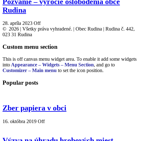
Pozvanie – výročie oslobodenia obce
Rudina
28. apríla 2023
Off
© 2026 | Všetky práva vyhradené. | Obec Rudina | Rudina č. 442,
023 31 Rudina
Custom menu section
This is off canvas menu widget area. To enable it add some widgets
into
Appearance – Widgets – Menu Section
, and go to
Customizer – Main menu
to set the icon position.
Popular posts
Zber papiera v obci
16. októbra 2019
Off
Výzva na úhradu hrobových miest