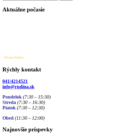
v
článku
Aktuálne počasie
Počasie Rudina
Rýchly kontakt
041/4214521
info@rudina.sk
Pondelok
(7:30 – 15:30)
Streda
(7:30 – 16:30)
Piatok
(7:30
– 12:30)
Obed
(11:30
– 12:00)
Najnovšie príspevky