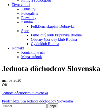
Firmy a spoločnosti
Život v obci
Aktuality
Fotogalérie
Pozvánky
Kultúra
Folklórna skupina Dúbravka
Šport
Futbalový klub Prípravka Rudina
Obecný športový klub Rudina
Cykloklub Rudina
Kontakt
Kontaktujte nás
Mapa stránok
Jednota dôchodcov Slovenska
mar
03
2020
Off
Jednota dôchodcov Slovenska
Navigácia
Predchádzajúci
Predchádzajúca
Jednota dôchodcov Slovenska
príspevok
Hľadať: