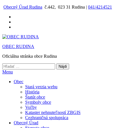
Preskočiť
Obecný Úrad Rudina
č.442, 023 31 Rudina |
041/4214521
na
obsah
OBEC RUDINA
Oficiálna stránka obce Rudina
Hľadať:
Menu
Obec
Stará verzia webu
História
Štatút obce
Symboly obce
Voľby
Kataster nehnuteľností ZBGIS
Cezhraničná spolupráca
Obecný Úrad
Starosta obce