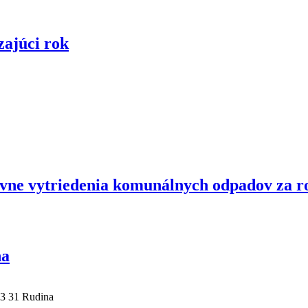
zajúci rok
ovne vytriedenia komunálnych odpadov za r
na
23 31 Rudina