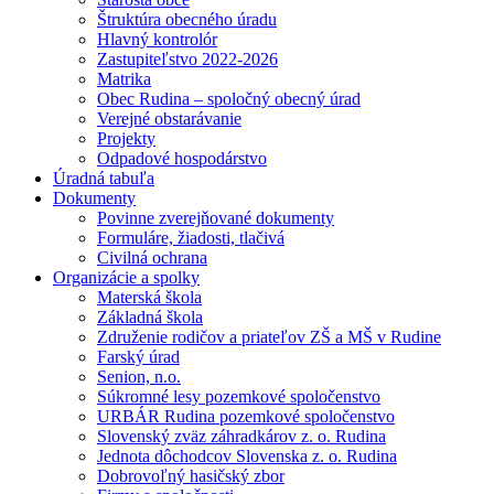
Štruktúra obecného úradu
Hlavný kontrolór
Zastupiteľstvo 2022-2026
Matrika
Obec Rudina – spoločný obecný úrad
Verejné obstarávanie
Projekty
Odpadové hospodárstvo
Úradná tabuľa
Dokumenty
Povinne zverejňované dokumenty
Formuláre, žiadosti, tlačivá
Civilná ochrana
Organizácie a spolky
Materská škola
Základná škola
Združenie rodičov a priateľov ZŠ a MŠ v Rudine
Farský úrad
Senion, n.o.
Súkromné lesy pozemkové spoločenstvo
URBÁR Rudina pozemkové spoločenstvo
Slovenský zväz záhradkárov z. o. Rudina
Jednota dôchodcov Slovenska z. o. Rudina
Dobrovoľný hasičský zbor