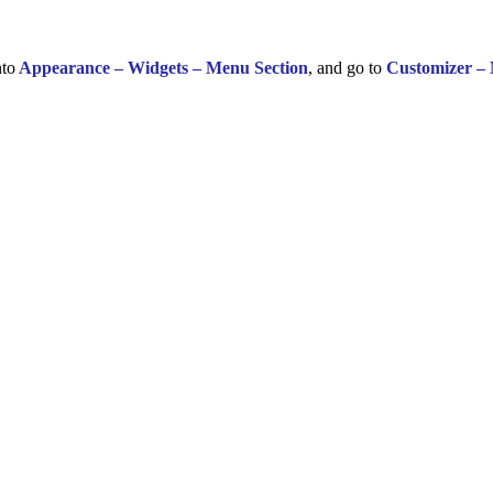
nto
Appearance – Widgets – Menu Section
, and go to
Customizer –