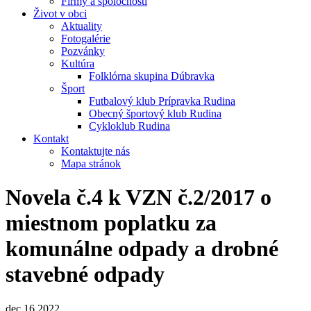
Firmy a spoločnosti
Život v obci
Aktuality
Fotogalérie
Pozvánky
Kultúra
Folklórna skupina Dúbravka
Šport
Futbalový klub Prípravka Rudina
Obecný športový klub Rudina
Cykloklub Rudina
Kontakt
Kontaktujte nás
Mapa stránok
Novela č.4 k VZN č.2/2017 o
miestnom poplatku za
komunálne odpady a drobné
stavebné odpady
dec
16
2022