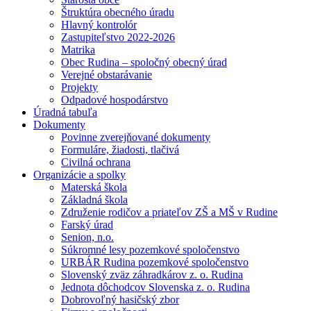
Štruktúra obecného úradu
Hlavný kontrolór
Zastupiteľstvo 2022-2026
Matrika
Obec Rudina – spoločný obecný úrad
Verejné obstarávanie
Projekty
Odpadové hospodárstvo
Úradná tabuľa
Dokumenty
Povinne zverejňované dokumenty
Formuláre, žiadosti, tlačivá
Civilná ochrana
Organizácie a spolky
Materská škola
Základná škola
Združenie rodičov a priateľov ZŠ a MŠ v Rudine
Farský úrad
Senion, n.o.
Súkromné lesy pozemkové spoločenstvo
URBÁR Rudina pozemkové spoločenstvo
Slovenský zväz záhradkárov z. o. Rudina
Jednota dôchodcov Slovenska z. o. Rudina
Dobrovoľný hasičský zbor