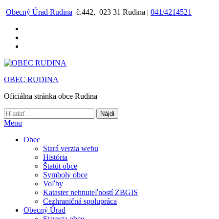
Preskočiť
Obecný Úrad Rudina
č.442, 023 31 Rudina |
041/4214521
na
obsah
OBEC RUDINA
Oficiálna stránka obce Rudina
Hľadať:
Menu
Obec
Stará verzia webu
História
Štatút obce
Symboly obce
Voľby
Kataster nehnuteľností ZBGIS
Cezhraničná spolupráca
Obecný Úrad
Starosta obce