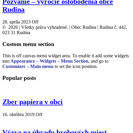
Pozvanie – výročie oslobodenia obce
Rudina
28. apríla 2023
Off
© 2026 | Všetky práva vyhradené. | Obec Rudina | Rudina č. 442,
023 31 Rudina
Custom menu section
This is off canvas menu widget area. To enable it add some widgets
into
Appearance – Widgets – Menu Section
, and go to
Customizer – Main menu
to set the icon position.
Popular posts
Zber papiera v obci
16. októbra 2019
Off
Výzva na úhradu hrobových miest