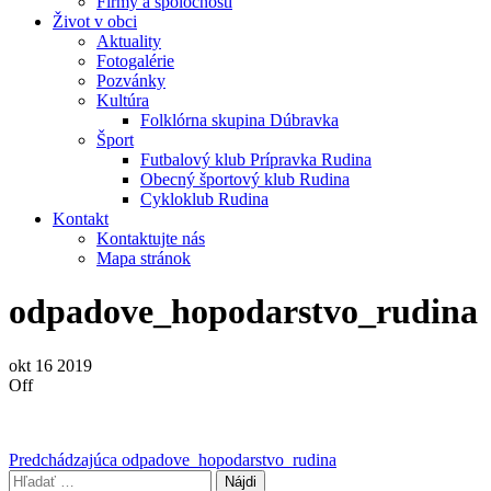
Firmy a spoločnosti
Život v obci
Aktuality
Fotogalérie
Pozvánky
Kultúra
Folklórna skupina Dúbravka
Šport
Futbalový klub Prípravka Rudina
Obecný športový klub Rudina
Cykloklub Rudina
Kontakt
Kontaktujte nás
Mapa stránok
odpadove_hopodarstvo_rudina
okt
16
2019
Off
Navigácia
Predchádzajúci
Predchádzajúca
odpadove_hopodarstvo_rudina
príspevok
Hľadať: