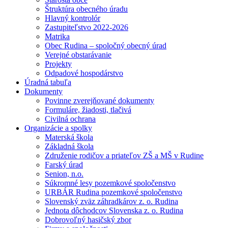
Štruktúra obecného úradu
Hlavný kontrolór
Zastupiteľstvo 2022-2026
Matrika
Obec Rudina – spoločný obecný úrad
Verejné obstarávanie
Projekty
Odpadové hospodárstvo
Úradná tabuľa
Dokumenty
Povinne zverejňované dokumenty
Formuláre, žiadosti, tlačivá
Civilná ochrana
Organizácie a spolky
Materská škola
Základná škola
Združenie rodičov a priateľov ZŠ a MŠ v Rudine
Farský úrad
Senion, n.o.
Súkromné lesy pozemkové spoločenstvo
URBÁR Rudina pozemkové spoločenstvo
Slovenský zväz záhradkárov z. o. Rudina
Jednota dôchodcov Slovenska z. o. Rudina
Dobrovoľný hasičský zbor