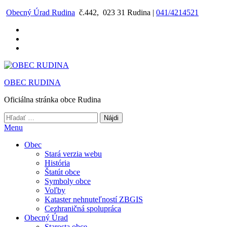
Preskočiť
Obecný Úrad Rudina
č.442, 023 31 Rudina |
041/4214521
na
obsah
OBEC RUDINA
Oficiálna stránka obce Rudina
Hľadať:
Menu
Obec
Stará verzia webu
História
Štatút obce
Symboly obce
Voľby
Kataster nehnuteľností ZBGIS
Cezhraničná spolupráca
Obecný Úrad
Starosta obce