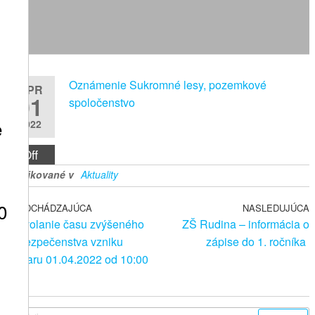
Oznámenie Sukromné lesy, pozemkové
APR
01
spoločenstvo
e
2022
Off
Publikované v
Aktuality
v
0
Predchádzajúci
PREDCHÁDZAJÚCA
NASLEDUJÚCA
N
Navigácia
Odvolanie času zvýšeného
ZŠ Rudina – informácia o
príspevok
p
v
nebezpečenstva vzniku
zápise do 1. ročníka
požiaru 01.04.2022 od 10:00
článku
vo
hod.
tvo
na