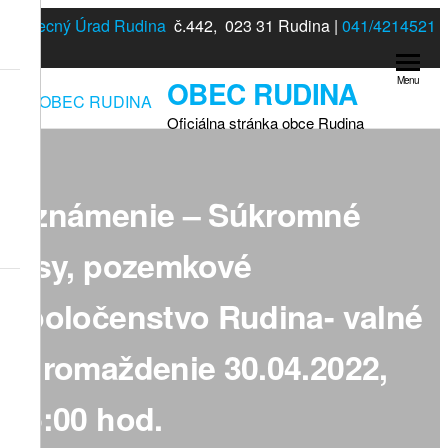
Preskočiť
Obecný Úrad Rudina
č.442, 023 31 Rudina |
041/4214521
na
obsah
OBEC RUDINA
Menu
Oficiálna stránka obce Rudina
Oznámenie – Súkromné
lesy, pozemkové
spoločenstvo Rudina- valné
zhromaždenie 30.04.2022,
15:00 hod.