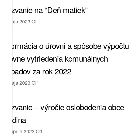
Pozvanie na “Deň matiek”
4. mája 2023
Off
Informácia o úrovni a spôsobe výpočtu
úrovne vytriedenia komunálnych
odpadov za rok 2022
3. mája 2023
Off
Pozvanie – výročie oslobodenia obce
Rudina
28. apríla 2023
Off