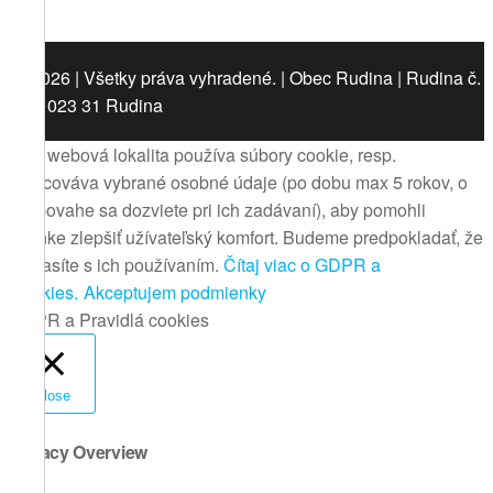
© 2026 | Všetky práva vyhradené. | Obec Rudina | Rudina č.
442, 023 31 Rudina
Táto webová lokalita používa súbory cookie, resp.
spracováva vybrané osobné údaje (po dobu max 5 rokov, o
ich povahe sa dozviete pri ich zadávaní), aby pomohli
stránke zlepšiť užívateľský komfort. Budeme predpokladať, že
súhlasíte s ich používaním.
Čítaj viac o GDPR a
Cookies.
Akceptujem podmienky
GDPR a Pravidlá cookies
Close
Privacy Overview