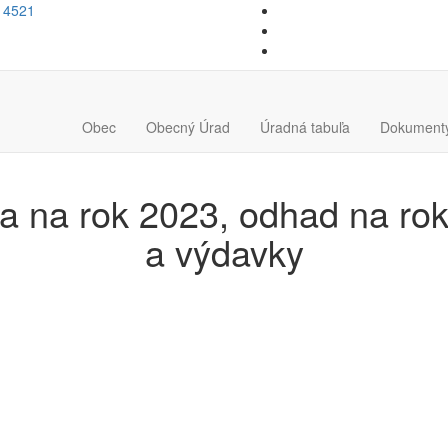
14521
Obec
Obecný Úrad
Úradná tabuľa
Dokument
 na rok 2023, odhad na rok
a výdavky