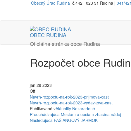
Preskočiť
Obecný Úrad Rudina
č.442, 023 31 Rudina |
041/42
na
obsah
OBEC RUDINA
Oficiálna stránka obce Rudina
Rozpočet obce Rudina
jan
29
2023
Off
Navrh-rozpoctu-na-rok-2023-prijmova-cast
Navrh-rozpoctu-na-rok-2023-vydavkova-cast
Publikované v
Aktuality
Nezaradené
Navigácia
Predchádzajúci
Predchádzajúca
Mestám a obciam zhasína nádej
príspevok
Nasledujúci
Nasledujúca
FAŠIANGOVÝ JARMOK
v
príspevok