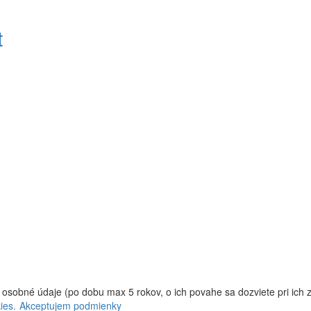
t
 osobné údaje (po dobu max 5 rokov, o ich povahe sa dozviete pri ich 
ies.
Akceptujem podmienky