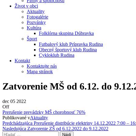
Firmy a spoločnosti
Život v obci
Aktuality
Fotogalérie
Pozvánky
Kultúra
Folklórna skupina Dúbravka
Šport
Futbalový klub Prípravka Rudina
Obecný športový klub Rudina
Cykloklub Rudina
Kontakt
Kontaktujte nás
Mapa stránok
Zatvorenie MŠ od 6.12. do 9.12.
dec
05
2022
Off
Prerušenie prevádzky MŠ chorobnosť 76%
Publikované v
Aktuality
Navigácia
Predchádzajúci
Predchádzajúca
Prerušenie distribúcie elektriny 14.12.2022 7:00 – 16
príspevok
Nasledujúci
Nasledujúca
Zatvorenie ZŠ od 6.12.2022 do 9.12.2022
v
príspevok
Hľadať: