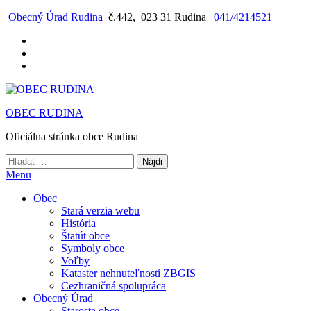
Preskočiť
Obecný Úrad Rudina
č.442, 023 31 Rudina |
041/4214521
na
obsah
OBEC RUDINA
Oficiálna stránka obce Rudina
Hľadať:
Menu
Obec
Stará verzia webu
História
Štatút obce
Symboly obce
Voľby
Kataster nehnuteľností ZBGIS
Cezhraničná spolupráca
Obecný Úrad
Starosta obce