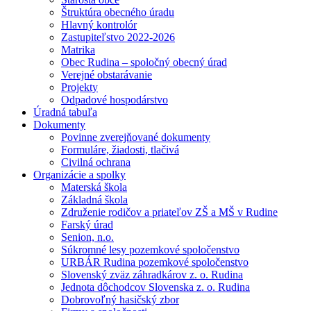
Štruktúra obecného úradu
Hlavný kontrolór
Zastupiteľstvo 2022-2026
Matrika
Obec Rudina – spoločný obecný úrad
Verejné obstarávanie
Projekty
Odpadové hospodárstvo
Úradná tabuľa
Dokumenty
Povinne zverejňované dokumenty
Formuláre, žiadosti, tlačivá
Civilná ochrana
Organizácie a spolky
Materská škola
Základná škola
Združenie rodičov a priateľov ZŠ a MŠ v Rudine
Farský úrad
Senion, n.o.
Súkromné lesy pozemkové spoločenstvo
URBÁR Rudina pozemkové spoločenstvo
Slovenský zväz záhradkárov z. o. Rudina
Jednota dôchodcov Slovenska z. o. Rudina
Dobrovoľný hasičský zbor