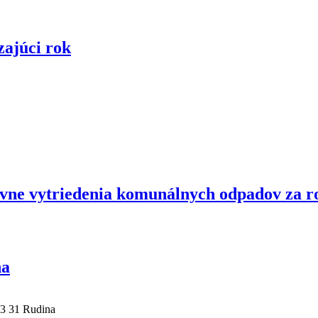
zajúci rok
ovne vytriedenia komunálnych odpadov za r
na
23 31 Rudina