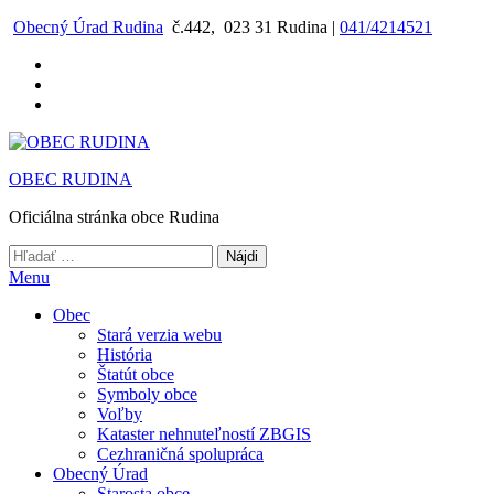
Preskočiť
Obecný Úrad Rudina
č.442, 023 31 Rudina |
041/4214521
na
obsah
OBEC RUDINA
Oficiálna stránka obce Rudina
Hľadať:
Menu
Obec
Stará verzia webu
História
Štatút obce
Symboly obce
Voľby
Kataster nehnuteľností ZBGIS
Cezhraničná spolupráca
Obecný Úrad
Starosta obce