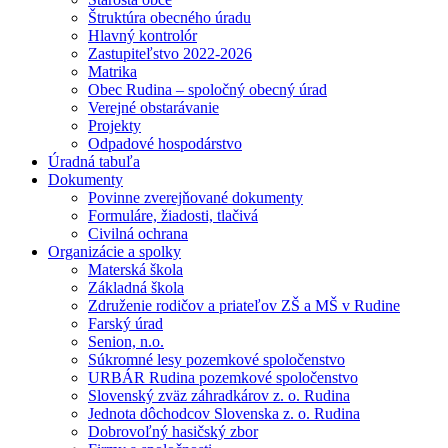
Štruktúra obecného úradu
Hlavný kontrolór
Zastupiteľstvo 2022-2026
Matrika
Obec Rudina – spoločný obecný úrad
Verejné obstarávanie
Projekty
Odpadové hospodárstvo
Úradná tabuľa
Dokumenty
Povinne zverejňované dokumenty
Formuláre, žiadosti, tlačivá
Civilná ochrana
Organizácie a spolky
Materská škola
Základná škola
Združenie rodičov a priateľov ZŠ a MŠ v Rudine
Farský úrad
Senion, n.o.
Súkromné lesy pozemkové spoločenstvo
URBÁR Rudina pozemkové spoločenstvo
Slovenský zväz záhradkárov z. o. Rudina
Jednota dôchodcov Slovenska z. o. Rudina
Dobrovoľný hasičský zbor