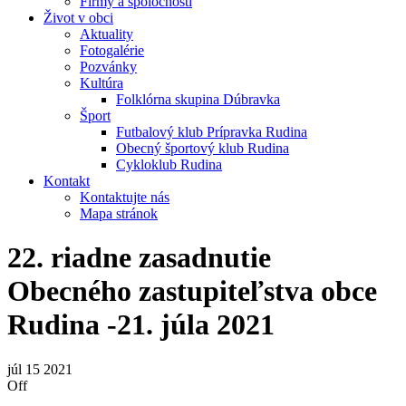
Firmy a spoločnosti
Život v obci
Aktuality
Fotogalérie
Pozvánky
Kultúra
Folklórna skupina Dúbravka
Šport
Futbalový klub Prípravka Rudina
Obecný športový klub Rudina
Cykloklub Rudina
Kontakt
Kontaktujte nás
Mapa stránok
22. riadne zasadnutie
Obecného zastupiteľstva obce
Rudina -21. júla 2021
júl
15
2021
Off