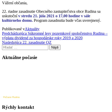
Vážení občania,
22. riadne zasadnutie Obecného zastupiteľstva obce Rudina sa
uskutoční
v stredu 21. júla 2021 o 17,00 hodine v sále
kultúrneho domu.
Program zasadnutia bude včas uverejnený.
Publikované v
Aktuality
Navigácia
Predchádzajúci
Predchádzajúca
Súkromné lesy pozemkové spoločenstvo Rudina –
príspevok
výplata dividend za hospodárske roky 2019 a 2020
v
Nasledujúci
Nasledujúca
22. zasadnutie OZ
článku
príspevok
Hľadať:
Aktuálne počasie
Počasie Rudina
Rýchly kontakt