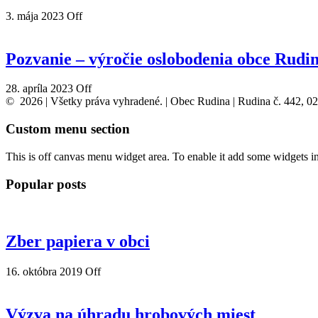
3. mája 2023
Off
Pozvanie – výročie oslobodenia obce Rudi
28. apríla 2023
Off
© 2026 | Všetky práva vyhradené. | Obec Rudina | Rudina č. 442, 0
Custom menu section
This is off canvas menu widget area. To enable it add some widgets i
Popular posts
Zber papiera v obci
16. októbra 2019
Off
Výzva na úhradu hrobových miest