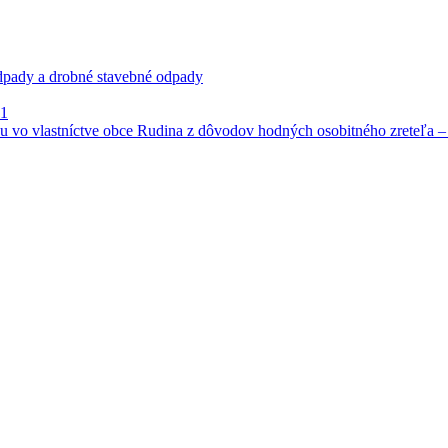
dpady a drobné stavebné odpady
21
 vo vlastníctve obce Rudina z dôvodov hodných osobitného zreteľa – P