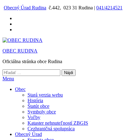
Preskočiť
Obecný Úrad Rudina
č.442, 023 31 Rudina |
041/4214521
na
obsah
OBEC RUDINA
Oficiálna stránka obce Rudina
Hľadať:
Menu
Obec
Stará verzia webu
História
Štatút obce
Symboly obce
Voľby
Kataster nehnuteľností ZBGIS
Cezhraničná spolupráca
Obecný Úrad
Starosta obce