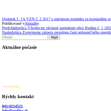
Dodatok č. 3 k VZN č. 2 2017 o miestnom poplatku za komunálne o
Publikované v
Aktuality
Navigácia
Predchádzajúci
Predchádzajúca
Všeobecne záväzné nariadenie obce Rudina č. 1 /20
príspevok
Nasledujúci
Nasledujúca
Zverejnenie zámeru prenájmu časti nehnuteľného majetku
v
príspevok
Hľadať:
článku
Aktuálne počasie
Počasie Rudina
Rýchly kontakt
041/4214521
info@rudina.sk