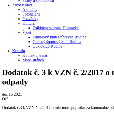
Firmy a spoločnosti
Život v obci
Aktuality
Fotogalérie
Pozvánky
Kultúra
Folklórna skupina Dúbravka
Šport
Futbalový klub Prípravka Rudina
Obecný športový klub Rudina
Cykloklub Rudina
Kontakt
Kontaktujte nás
Mapa stránok
Dodatok č. 3 k VZN č. 2/2017 
odpady
dec
16
2021
Off
Dodatok č.3 k VZN č. 2/2017 o miestnom poplatku za komunálne od