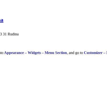
na
23 31 Rudina
nto
Appearance – Widgets – Menu Section
, and go to
Customizer –