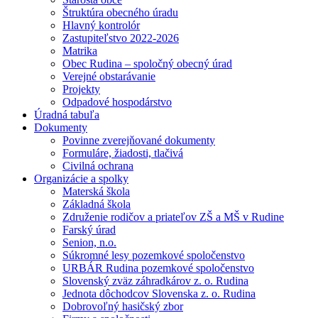
Štruktúra obecného úradu
Hlavný kontrolór
Zastupiteľstvo 2022-2026
Matrika
Obec Rudina – spoločný obecný úrad
Verejné obstarávanie
Projekty
Odpadové hospodárstvo
Úradná tabuľa
Dokumenty
Povinne zverejňované dokumenty
Formuláre, žiadosti, tlačivá
Civilná ochrana
Organizácie a spolky
Materská škola
Základná škola
Združenie rodičov a priateľov ZŠ a MŠ v Rudine
Farský úrad
Senion, n.o.
Súkromné lesy pozemkové spoločenstvo
URBÁR Rudina pozemkové spoločenstvo
Slovenský zväz záhradkárov z. o. Rudina
Jednota dôchodcov Slovenska z. o. Rudina
Dobrovoľný hasičský zbor